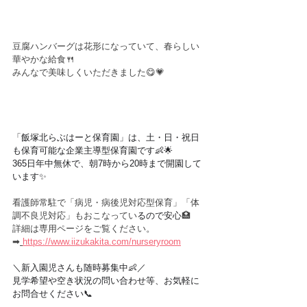
豆腐ハンバーグは花形になっていて、春らしい
華やかな給食🍴
みんなで美味しくいただきました😋💗
「飯塚北らぶはーと保育園」は、土・日・祝日
も保育可能な企業主導型保育園です👶🌟
365日年中無休で、朝7時から20時まで開園して
います✨
看護師常駐で「病児・病後児対応型保育」「体
調不良児対応」もおこなってい
るので安心
🏥
詳細は専用ページをご覧ください。
➡︎
https://www.iizukakita.com/nurseryroom
＼新入園児さんも随時募集中👶／
見学希望や空き状況の問い合わせ等、お気軽に
お問合せください📞