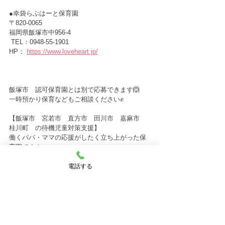
●幸袋らぶはーと保育園　　　
〒820-0065　
福岡県飯塚市中956-4
 TEL：0948-55-1901
HP： 
https://www.loveheart.jp/
飯塚市　認可保育園とは別で応募できます🙆
一時預かり保育などもご相談ください✊
【飯塚市　宮若市　直方市　田川市　嘉麻市　
桂川町　の待機児童対策支援】
働くパパ・ママの応援がしたく立ち上がった保
育園です！
現在飯塚市では、仕事が決まっていない方の保
電話する
育園の入園が出来ない状態です。
私たちは、そのようなパパ・ママのお仕事探し
も一緒にサポートしています🙌
お話しだけでも、まずはお気軽にご相談くださ
い✨