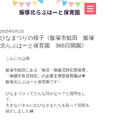
飯塚北らぶはーと保育園
2025年5月1日
ひなまつりの様子《飯塚市鯰田 飯塚
北らぶはーと保育園 365日開園》
こんにちは😄
飯塚市鯰田にある
「病児・病後児対応型保育」
「体調不良児対応」の企業主導型保育園👶🌟
飯塚北らぶはーと保育園です✨
ひなまつりってどんな日かな〜？と質問をし
て、
大きなパネルにおひなさまたちを貼って役割を
紹介しました🎎