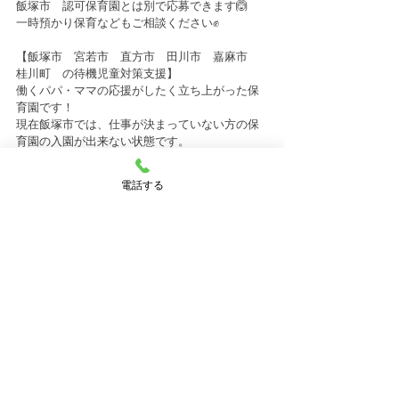
飯塚市　認可保育園とは別で応募できます🙆
一時預かり保育などもご相談ください✊
【飯塚市　宮若市　直方市　田川市　嘉麻市　
桂川町　の待機児童対策支援】
働くパパ・ママの応援がしたく立ち上がった保
育園です！
現在飯塚市では、仕事が決まっていない方の保
育園の入園が出来ない状態です。
私たちは、そのようなパパ・ママのお仕事探し
も一緒にサポートしています🙌
電話する
お話しだけでも、まずはお気軽にご相談くださ
い✨
★☆☆★～～～～～～～～～～～～～～～～～
～★☆★☆★