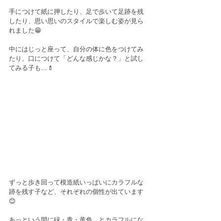
手につけて紙に押したり、足で歩いて足跡を残
したり、思い思いのスタイルで楽しむ姿が見ら
れました😁
中にはじっと座って、自分の体に色をつけてみ
たり、口につけて「どんな感じかな？」と試し
てみる子も…💄
ずっと歩き回って模造紙いっぱいにカラフルな
跡を残す子など、それぞれの個性が出ています
😊
あっという間に緑・青・黄色…とカラフルにな