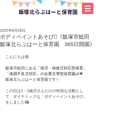
飯塚北らぶはーと保育園
2025年8月28日
ボディペイントあそび🫟《飯塚市鯰田
飯塚北らぶはーと保育園 365日開園》
こんにちは😄
飯塚市鯰田にある
「病児・病後児対応型保育」
「体調不良児対応」の企業主導型保育園👶🌟
飯塚北らぶはーと保育園です✨
この日は1・2歳児さんだけの特別な活動とし
て、ダイナミックな「ボディペイントあそび」
をしました🖼️