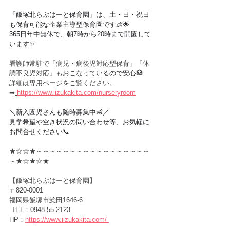
「飯塚北らぶはーと保育園」は、土・日・祝日
も保育可能な企業主導型保育園です👶🌟
365日年中無休で、朝7時から20時まで開園して
います✨
看護師常駐で「病児・病後児対応型保育」「体
調不良児対応」もおこなってい
るので安心
🏥
詳細は専用ページをご覧ください。
➡︎
https://www.iizukakita.com/nurseryroom
＼新入園児さんも随時募集中👶／
見学希望や空き状況の問い合わせ等、お気軽に
お問合せください📞
★☆☆★～～～～～～～～～～～～～～～～～
～★☆★☆★
【飯塚北らぶはーと保育園】
〒820-0001　
福岡県飯塚市鯰田1646-6
 TEL：0948-55-2123
HP：
https://www.iizukakita.com/