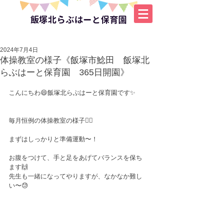
飯塚北らぶはーと保育園
2024年7月4日
体操教室の様子《飯塚市鯰田 飯塚北
らぶはーと保育園 365日開園》
こんにちわ😄飯塚北らぶはーと保育園です✨
毎月恒例の体操教室の様子🤸‍♂️
まずはしっかりと準備運動〜！
お腹をつけて、手と足をあげてバランスを保ち
ます🙌
先生も一緒になってやりますが、なかなか難し
い〜😓