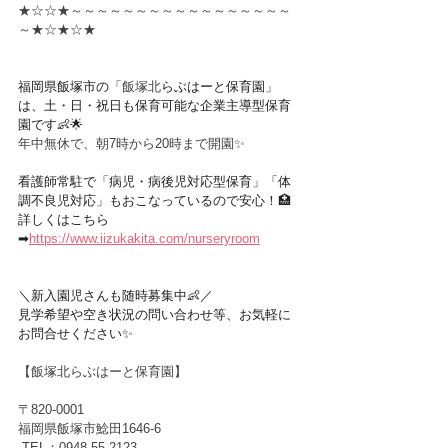
★☆☆★～～～～～～～～～～～～～～～～～
～★☆★☆★
福岡県飯塚市の「
飯塚北
らぶはーと保育園」
は、土・日・祝日も保育可能な企業主導型保育
園です👶🌟
年中無休で、朝7時から20時まで開園✨
看護師常駐で「病児・病後児対応型保育」「体
調不良児対応」もおこなっているので安心！🏥
詳しくはこちら
➡︎
https://www.iizukakita.com/nurseryroom
＼新入園児さんも随時募集中👶／
見学希望や空き状況の問い合わせ等、お気軽に
お問合せください✨
【飯塚北らぶはーと保育園】
〒820-0001　
福岡県飯塚市鯰田1646-6
 TEL：0948-55-2123