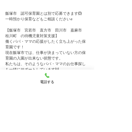
飯塚市　認可保育園とは別で応募できます🙆
一時預かり保育などもご相談ください✊
【飯塚市　宮若市　直方市　田川市　嘉麻市　
桂川町　の待機児童対策支援】
働くパパ・ママの応援がしたく立ち上がった保
育園です！
現在飯塚市では、仕事が決まっていない方の保
育園の入園が出来ない状態です。
私たちは、そのようなパパ・ママのお仕事探し
も一緒にサポートしています🙌
お話しだけでも、まずはお気軽にご相談くださ
い✨
電話する
★☆☆★～～～～～～～～～～～～～～～～～
～★☆★☆★