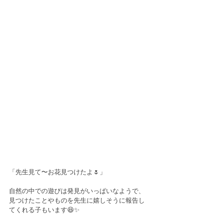
「先生見て〜お花見つけたよ🌷」
自然の中での遊びは発見がいっぱいなようで、
見つけたことやものを先生に嬉しそうに報告し
てくれる子もいます😆✨