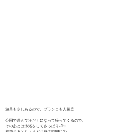
遊具も少しあるので、ブランコも人気😊
公園で遊んで汗だくになって帰ってくるので、
そのあとは沐浴をしてさっぱり🛁✨
着替えるとちょうどお昼の時間に🕛