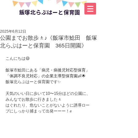
飯塚北らぶはーと保育園
2025年6月12日
公園までお散歩🚶♪《飯塚市鯰田 飯塚
北らぶはーと保育園 365日開園》
こんにちは😄
飯塚市鯰田にある
「病児・病後児対応型保育」
「体調不良児対応」の企業主導型保育園👶🌟
飯塚北らぶはーと保育園です✨
天気のいい日に歩いて10〜15分ほどの公園に、
みんなでお散歩に行きました🚶
はぐれたり、危ないことがないように誘導ロー
プにしっかり捕まって出発ーーー！✊