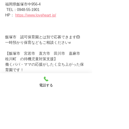
福岡県飯塚市中956-4
 TEL：0948-55-1901
HP： 
https://www.loveheart.jp/
飯塚市　認可保育園とは別で応募できます🙆
一時預かり保育などもご相談ください✊
【飯塚市　宮若市　直方市　田川市　嘉麻市　
桂川町　の待機児童対策支援】
働くパパ・ママの応援がしたく立ち上がった保
育園です！
現在飯塚市では、仕事が決まっていない方の保
育園の入園が出来ない状態です。
電話する
私たちは、そのようなパパ・ママのお仕事探し
も一緒にサポートしています🙌
お話しだけでも、まずはお気軽にご相談くださ
い✨
★☆☆★～～～～～～～～～～～～～～～～～
～★☆★☆★