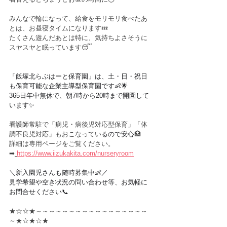
みんなで輪になって、給食をモリモリ食べたあ
とは、お昼寝タイムになります💤
たくさん遊んだあとは特に、気持ちよさそうに
スヤスヤと眠っています😴
「飯塚北らぶはーと保育園」は、土・日・祝日
も保育可能な企業主導型保育園です👶🌟
365日年中無休で、朝7時から20時まで開園して
います✨
看護師常駐で「病児・病後児対応型保育」「体
調不良児対応」もおこなってい
るので安心
🏥
詳細は専用ページをご覧ください。
➡︎
https://www.iizukakita.com/nurseryroom
＼新入園児さんも随時募集中👶／
見学希望や空き状況の問い合わせ等、お気軽に
お問合せください📞
★☆☆★～～～～～～～～～～～～～～～～～
～★☆★☆★