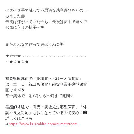
ペタペタ手で触って不思議な感覚遊びをたのし
みました🤗
最初は嫌がっていた子も、最後は夢中で遊んで
お気に入りの様子👀💗
またみんなで作って遊ぼうね☺️🌟
★☆☆★～～～～～～～～～～～～～～～～～
～★☆★☆★
福岡県飯塚市の「
飯塚北
らぶはーと保育園」
は、土・日・祝日も保育可能な企業主導型保育
園です👶🌟
年中無休で、朝7時から20時まで開園✨
看護師常駐で「病児・病後児対応型保育」「体
調不良児対応」もおこなっているので安心！🏥
詳しくはこちら
➡︎
https://www.iizukakita.com/nurseryroom