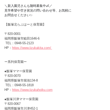
＼新入園児さんも随時募集中👶／
見学希望や空き状況の問い合わせ等、お気軽に
お問合せください✨
【飯塚北らぶはーと保育園】
〒820-0001　
福岡県飯塚市鯰田1646-6
 TEL：0948-55-2123
HP：
https://www.iizukakita.com/
ー
系列保育園ー
●飯塚ママー保育園　　　　　
〒820-0070　
福岡県飯塚市堀池134-8
 TEL：0948-55-1818
HP：
https://www.iizukahoiku.com
●飯塚川津ママー保育園 　
〒820-0067　
福岡県飯塚市川津452-1