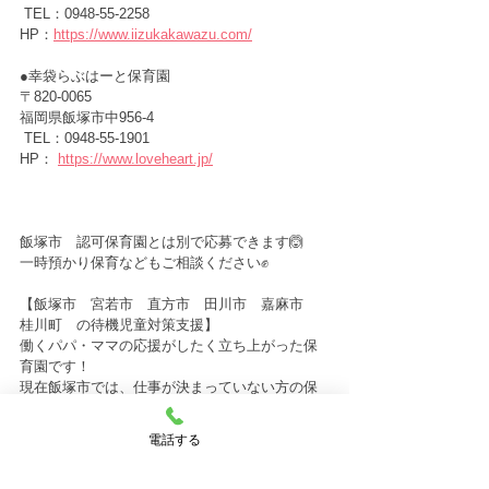
 TEL：0948-55-2258
HP：
https://www.iizukakawazu.com/
●幸袋らぶはーと保育園　　　
〒820-0065　
福岡県飯塚市中956-4
 TEL：0948-55-1901
HP： 
https://www.loveheart.jp/
飯塚市　認可保育園とは別で応募できます🙆
一時預かり保育などもご相談ください✊
【飯塚市　宮若市　直方市　田川市　嘉麻市　
桂川町　の待機児童対策支援】
働くパパ・ママの応援がしたく立ち上がった保
育園です！
現在飯塚市では、仕事が決まっていない方の保
育園の入園が出来ない状態です。
私たちは、そのようなパパ・ママのお仕事探し
電話する
も一緒にサポートしています🙌
お話しだけでも、まずはお気軽にご相談くださ