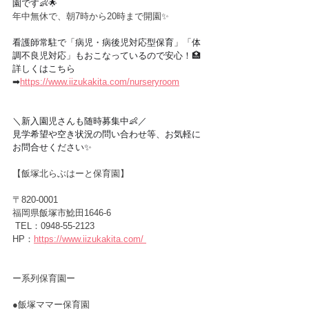
園です👶🌟
年中無休で、朝7時から20時まで開園✨
看護師常駐で「病児・病後児対応型保育」「体
調不良児対応」もおこなっているので安心！🏥
詳しくはこちら
➡︎
https://www.iizukakita.com/nurseryroom
＼新入園児さんも随時募集中👶／
見学希望や空き状況の問い合わせ等、お気軽に
お問合せください✨
【飯塚北らぶはーと保育園】
〒820-0001　
福岡県飯塚市鯰田1646-6
 TEL：0948-55-2123
HP：
https://www.iizukakita.com/
ー
系列保育園ー
●飯塚ママー保育園　　　　　