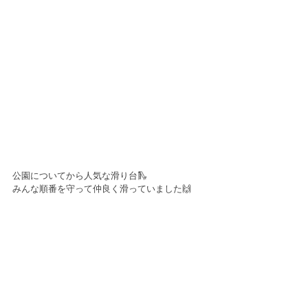
公園についてから人気な滑り台🛝
みんな順番を守って仲良く滑っていました🙌