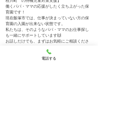
桂川町　の待機児童対策支援】
働くパパ・ママの応援がしたく立ち上がった保
育園です！
現在飯塚市では、仕事が決まっていない方の保
育園の入園が出来ない状態です。
私たちは、そのようなパパ・ママのお仕事探し
も一緒にサポートしています🙌
お話しだけでも、まずはお気軽にご相談くださ
い✨
電話する
★☆☆★～～～～～～～～～～～～～～～～～
～★☆★☆★
すべて表示
最新記事