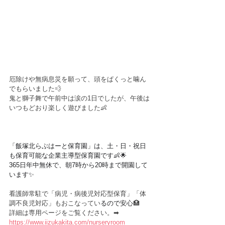
厄除けや無病息災を願って、頭をぱくっと噛ん
でもらいました💨
鬼と獅子舞で午前中は涙の1日でしたが、午後は
いつもどおり楽しく遊びました👶
「飯塚北らぶはーと保育園」は、土・日・祝日
も保育可能な企業主導型保育園です👶🌟
365日年中無休で、朝7時から20時まで開園して
います✨
看護師常駐で「病児・病後児対応型保育」「体
調不良児対応」もおこなってい
るので安心
🏥
詳細は専用ページをご覧ください。➡︎
https://www.iizukakita.com/nurseryroom