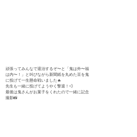
頑張ってみんなで退治するぞ〜と「鬼は外〜福
は内〜！」と叫びながら新聞紙を丸めた豆を鬼
に投げて一生懸命戦いました🔥
先生も一緒に投げてようやく撃退！💨
最後は鬼さんがお菓子をくれたので一緒に記念
撮影📸