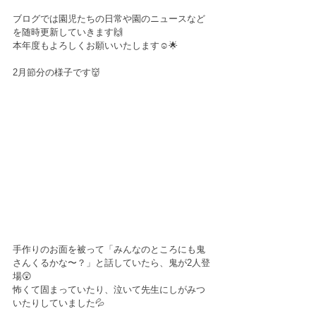
ブログでは園児たちの日常や園のニュースなど
を随時更新していきます🙌
本年度もよろしくお願いいたします☺️🌟
2月節分の様子です👹
手作りのお面を被って「みんなのところにも鬼
さんくるかな〜？」と話していたら、鬼が2人登
場😲
怖くて固まっていたり、泣いて先生にしがみつ
いたりしていました💦