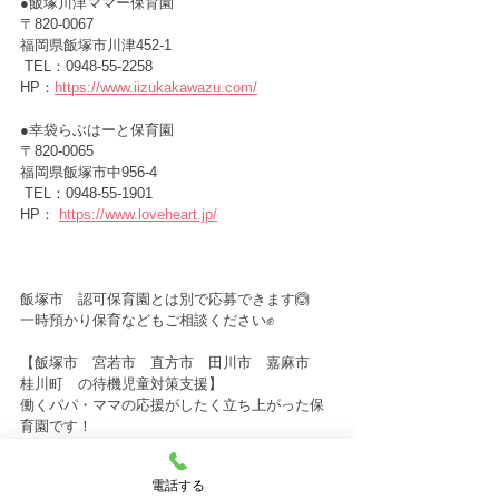
●飯塚川津ママー保育園 　
〒820-0067　
福岡県飯塚市川津452-1
 TEL：0948-55-2258
HP：
https://www.iizukakawazu.com/
●幸袋らぶはーと保育園　　　
〒820-0065　
福岡県飯塚市中956-4
 TEL：0948-55-1901
HP： 
https://www.loveheart.jp/
飯塚市　認可保育園とは別で応募できます🙆
一時預かり保育などもご相談ください✊
【飯塚市　宮若市　直方市　田川市　嘉麻市　
桂川町　の待機児童対策支援】
働くパパ・ママの応援がしたく立ち上がった保
育園です！
現在飯塚市では、仕事が決まっていない方の保
育園の入園が出来ない状態です。
電話する
私たちは、そのようなパパ・ママのお仕事探し