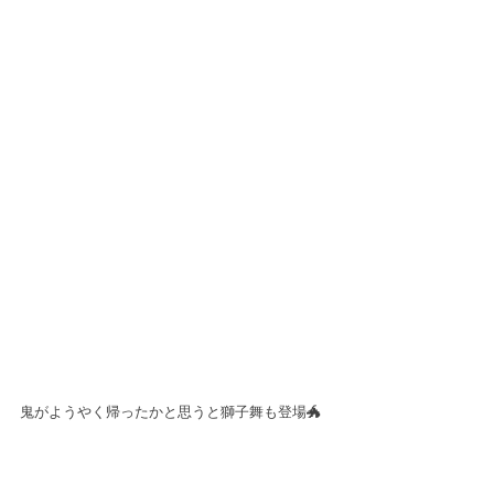
鬼がようやく帰ったかと思うと獅子舞も登場🐲