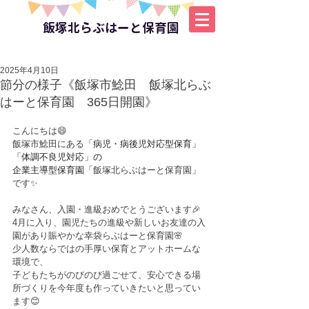
飯塚北らぶはーと保育園
2025年4月10日
節分の様子《飯塚市鯰田 飯塚北らぶ
はーと保育園 365日開園》
こんにちは😄
飯塚市鯰田にある
「病児・病後児対応型保育」
「体調不良児対応」の
企業主導型保育園「
飯塚北らぶはーと保育園」
です✨
みなさん、入園・進級おめでとうございます🎉
4月に入り、園児たちの進級や新しいお友達の入
園があり賑やかな幸袋らぶはーと保育園🌸
少人数ならではの手厚い保育とアットホームな
環境で、
子どもたちがのびのび過ごせて、安心できる場
所づくりを今年度も作っていきたいと思ってい
ます😊