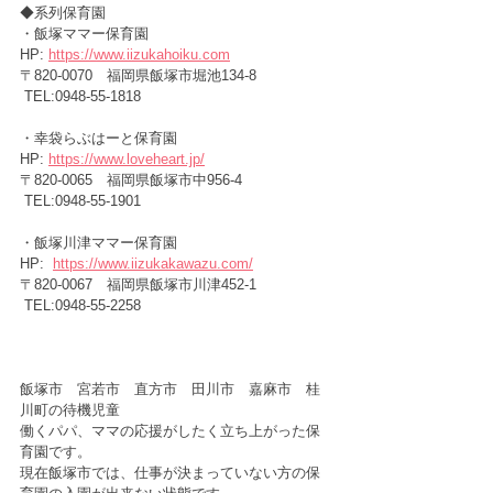
◆系列保育園
・飯塚ママー保育園　　　　　
HP: 
https://www.iizukahoiku.com
〒820-0070　福岡県飯塚市堀池134-8
 TEL:0948-55-1818
・幸袋らぶはーと保育園　　　
HP: 
https://www.loveheart.jp/
〒820-0065　福岡県飯塚市中956-4
 TEL:0948-55-1901
・飯塚川津ママー保育園      　
HP:  
https://www.iizukakawazu.com/
〒820-0067　福岡県飯塚市川津452-1
 TEL:0948-55-2258
飯塚市　宮若市　直方市　田川市　嘉麻市　桂
川町の待機児童
働くパパ、ママの応援がしたく立ち上がった保
育園です。
現在飯塚市では、仕事が決まっていない方の保