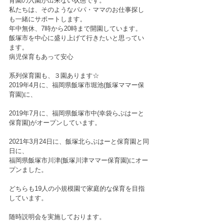
育園の入園が出来ない状態です。
私たちは、そのようなパパ・ママのお仕事探し
も一緒にサポートします。
年中無休、7時から20時まで開園しています。
飯塚市を中心に盛り上げて行きたいと思ってい
ます。
病児保育もあって安心
系列保育園も、３園あります☆
2019年4月に、福岡県飯塚市堀池(飯塚ママー保
育園)に、
2019年7月に、福岡県飯塚市中(幸袋らぶはーと
保育園)がオープンしています。
2021年3月24日に、飯塚北らぶはーと保育園と同
日に、
福岡県飯塚市川津(飯塚川津ママー保育園)にオー
プンました。
どちらも19人の小規模園で家庭的な保育を目指
しています。
随時説明会を実施しております。