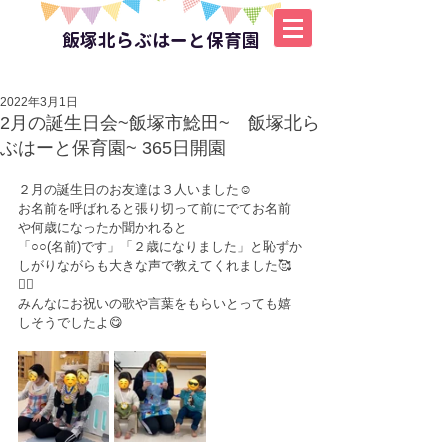
飯塚北らぶはーと保育園
2022年3月1日
2月の誕生日会~飯塚市鯰田~ 飯塚北ら
ぶはーと保育園~ 365日開園
２月の誕生日のお友達は３人いました☺
お名前を呼ばれると張り切って前にでてお名前
や何歳になったか聞かれると
「○○(名前)です」「２歳になりました」と恥ずか
しがりながらも大きな声で教えてくれました🥰
✌🏻
みんなにお祝いの歌や言葉をもらいとっても嬉
しそうでしたよ😋