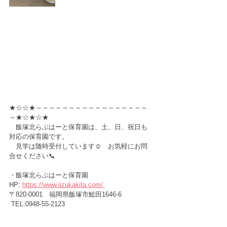
★☆☆★～～～～～～～～～～～～～～～～～
～★☆★☆★
　飯塚北らぶはーと保育園は、土、日、祝日も
対応の保育園です。
　見学は随時受付しています☺️　お気軽にお問
合せください📞
・飯塚北らぶはーと保育園　　
HP:
https://www.iizukakita.com/ 
〒820-0001　福岡県飯塚市鯰田1646-6 
 TEL:0948-55-2123