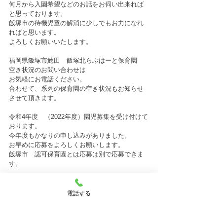
何月から入園希望などのお話をお伺い出来れば
と思っております。
飯塚市の待機児童の解消に少しでもお力になれ
ればと思います。
よろしくお願いいたします。
福岡県飯塚市鯰田　飯塚北らぶはーと保育園　
空き状況のお問い合わせは
お気軽にお電話ください。
合わせて、系列の保育園の空き状況もお知らせ
させて頂きます。
令和4年度　（2022年度）園児募集を受け付けて
おります。
今年度もかなりの申し込みがありました。
お早めに応募をよろしくお願いします。
飯塚市　認可保育園とは応募は別で応募できま
す。
人気の保育園なので、相談はお早めにお願いし
ます。
電話する
病児保育園　病後児保育園　完備　
一時預かり保育もご相談下さい。