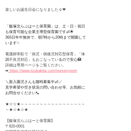
楽しいお誕生日会になりました☺️💗
「飯塚北らぶはーと保育園」は、土・日・祝日
も保育可能な企業主導型保育園です👶🌟
365日年中無休で、朝7時から20時まで開園して
います✨
看護師常駐で「病児・病後児対応型保育」「体
調不良児対応」もおこなってい
るので安心
🏥
詳細は専用ページをご覧ください。
➡︎
https://www.iizukakita.com/nurseryroom
＼新入園児さんも随時募集中👶／
見学希望や空き状況の問い合わせ等、お気軽に
お問合せください📞
★☆☆★～～～～～～～～～～～～～～～～～
～★☆★☆★
【飯塚北らぶはーと保育園】
〒820-0001　