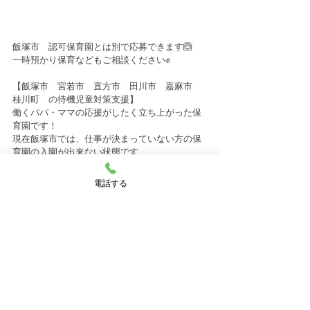
飯塚市　認可保育園とは別で応募できます🙆
一時預かり保育などもご相談ください✊
【飯塚市　宮若市　直方市　田川市　嘉麻市　
桂川町　の待機児童対策支援】
働くパパ・ママの応援がしたく立ち上がった保
育園です！
現在飯塚市では、仕事が決まっていない方の保
育園の入園が出来ない状態です。
私たちは、そのようなパパ・ママのお仕事探し
も一緒にサポートしています🙌
電話する
お話しだけでも、まずはお気軽にご相談くださ
い✨
★☆☆★～～～～～～～～～～～～～～～～～
～★☆★☆★