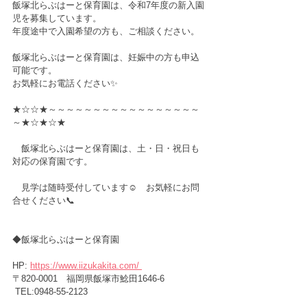
飯塚北らぶはーと保育園は、令和7年度の新入園
児を募集しています。
年度途中で入園希望の方も、ご相談ください。
飯塚北らぶはーと保育園は、妊娠中の方も申込
可能です。
お気軽にお電話ください✨
★☆☆★～～～～～～～～～～～～～～～～～
～★☆★☆★
　飯塚北らぶはーと保育園は、土・日・祝日も
対応の保育園です。
　見学は随時受付しています☺️　お気軽にお問
合せください📞
◆飯塚北らぶはーと保育園　
HP: 
https://www.iizukakita.com/
〒820-0001　福岡県飯塚市鯰田1646-6
 TEL:0948-55-2123