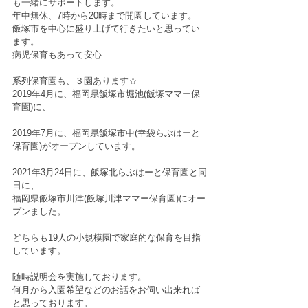
も一緒にサポートします。
年中無休、7時から20時まで開園しています。
飯塚市を中心に盛り上げて行きたいと思ってい
ます。
病児保育もあって安心
系列保育園も、３園あります☆
2019年4月に、福岡県飯塚市堀池(飯塚ママー保
育園)に、
2019年7月に、福岡県飯塚市中(幸袋らぶはーと
保育園)がオープンしています。
2021年3月24日に、飯塚北らぶはーと保育園と同
日に、
福岡県飯塚市川津(飯塚川津ママー保育園)にオー
プンました。
どちらも19人の小規模園で家庭的な保育を目指
しています。
随時説明会を実施しております。
何月から入園希望などのお話をお伺い出来れば
と思っております。