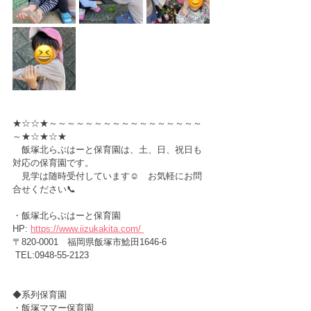
★☆☆★～～～～～～～～～～～～～～～～～
～★☆★☆★
　飯塚北らぶはーと保育園は、土、日、祝日も
対応の保育園です。
　見学は随時受付しています☺️　お気軽にお問
合せください📞
・飯塚北らぶはーと保育園　　
HP:
https://www.iizukakita.com/ 
〒820-0001　福岡県飯塚市鯰田1646-6 
 TEL:0948-55-2123
◆系列保育園
・飯塚ママー保育園　　　　　