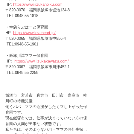
HP: 
https://www.iizukahoiku.com
〒820-0070　福岡県飯塚市堀池134-8
 TEL:0948-55-1818
・幸袋らぶはーと保育園　　　
HP: 
https://www.loveheart.jp/
〒820-0065　福岡県飯塚市中956-4
 TEL:0948-55-1901
・飯塚川津ママー保育園      　
HP:  
https://www.iizukakawazu.com/
〒820-0067　福岡県飯塚市川津452-1
 TEL:0948-55-2258
飯塚市　宮若市　直方市　田川市　嘉麻市　桂
川町の待機児童
働くパパ、ママの応援がしたく立ち上がった保
育園です。
現在飯塚市では、仕事が決まっていない方の保
育園の入園が出来ない状態です。
私たちは、そのようなパパ・ママのお仕事探し