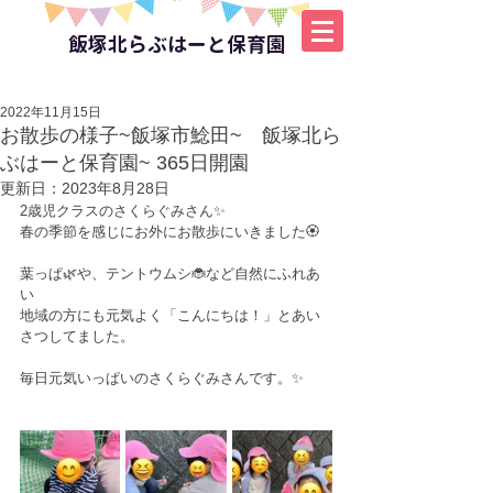
飯塚北らぶはーと保育園
2022年11月15日
お散歩の様子~飯塚市鯰田~ 飯塚北ら
ぶはーと保育園~ 365日開園
更新日：
2023年8月28日
2歳児クラスのさくらぐみさん✨
春の季節を感じにお外にお散歩にいきました🏵️
葉っぱ🌿や、テントウムシ🐞など自然にふれあ
い
地域の方にも元気よく「こんにちは！」とあい
さつしてました。
毎日元気いっぱいのさくらぐみさんです。✨