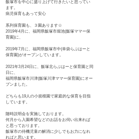
飯塚市を中心に盛り上げて行きたいと思ってい
ます。
病児保育もあって安心
系列保育園も、３園あります☆
2019年4月に、福岡県飯塚市堀池(飯塚ママー保
育園)に、
2019年7月に、福岡県飯塚市中(幸袋らぶはーと
保育園)がオープンしています。
2021年3月24日に、飯塚北らぶはーと保育園と同
日に、
福岡県飯塚市川津(飯塚川津ママー保育園)にオー
プンました。
どちらも19人の小規模園で家庭的な保育を目指
しています。
随時説明会を実施しております。
何月から入園希望などのお話をお伺い出来れば
と思っております。
飯塚市の待機児童の解消に少しでもお力になれ
ればと思います。