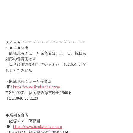
★☆☆★～～～～～～～～～～～～～～～～～
～★☆★☆★
　飯塚北らぶはーと保育園は、土、日、祝日も
対応の保育園です。
　見学は随時受付しています☺️　お気軽にお問
合せください📞
・飯塚北らぶはーと保育園　　
HP:
https://www.iizukakita.com/ 
〒820-0001　福岡県飯塚市鯰田1646-6 
 TEL:0948-55-2123
◆系列保育園
・飯塚ママー保育園　　　　　
HP: 
https://www.iizukahoiku.com
〒820-0070　福岡県飯塚市堀池134-8