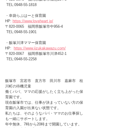
 TEL:0948-55-1818
・幸袋らぶはーと保育園　　　
HP: 
https://www.loveheart.jp/
〒820-0065　福岡県飯塚市中956-4
 TEL:0948-55-1901
・飯塚川津ママー保育園      　
HP:  
https://www.iizukakawazu.com/
〒820-0067　福岡県飯塚市川津452-1
 TEL:0948-55-2258
飯塚市　宮若市　直方市　田川市　嘉麻市　桂
川町の待機児童
働くパパ、ママの応援がしたく立ち上がった保
育園です。
現在飯塚市では、仕事が決まっていない方の保
育園の入園が出来ない状態です。
私たちは、そのようなパパ・ママのお仕事探し
も一緒にサポートします。
年中無休、7時から20時まで開園しています。